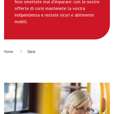
Non smettete mai d’imparare: con le nostre
offerte di corsi mantenete la vostra
indipendenza e restate sicuri e abilmente
mobili.
Home
Corsi